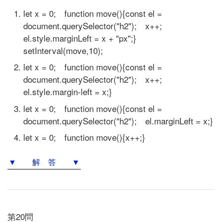
let x = 0; function move(){const el =
document.querySelector("h2"); x++;
el.style.marginLeft = x + "px";}
setInterval(move,10);
let x = 0; function move(){const el =
document.querySelector("h2"); x++;
el.style.margin-left = x;}
let x = 0; function move(){const el =
document.querySelector("h2"); el.marginLeft = x;}
let x = 0; function move(){x++;}
▼ 解 答 ▼
第20問