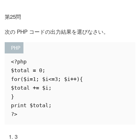
第25問
次の PHP コードの出力結果を選びなさい。
 PHP
<?php

$total = 0;

for($i=1; $i<=3; $i++){

$total += $i;

}

print $total;

3