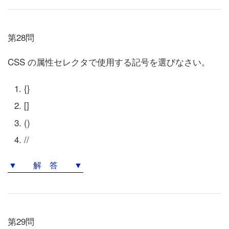
第28問
CSS の属性セレクタで使用する記号を選びなさい。
{}
[]
()
//
▼ 解 答 ▼
第29問