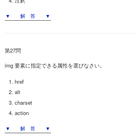
注釈
▼ 解 答 ▼
第27問
img 要素に指定できる属性を選びなさい。
href
alt
charset
action
▼ 解 答 ▼