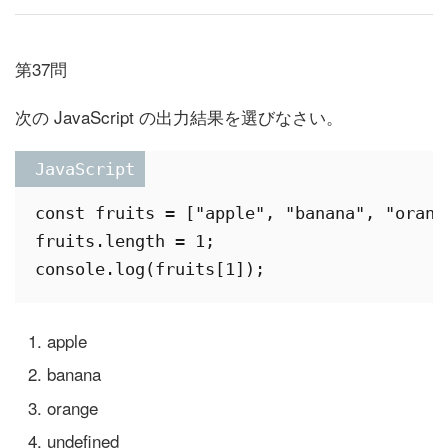
第37問
次の JavaScript の出力結果を選びなさい。
 JavaScript
const fruits = ["apple", "banana", "orange
fruits.length = 1;

apple
banana
orange
undefined