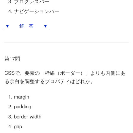
プログレスバー
ナビゲーションバー
▼ 解 答 ▼
第17問
CSSで、要素の「枠線（ボーダー）」よりも内側にあ
る余白を調整するプロパティはどれか。
margin
padding
border-width
gap