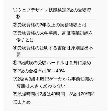
①ウェブデザイン技能検定2級の受験資
格
②受験資格の2年以上の実務経験とは
③受験資格の大学卒業、高度職業訓練を
修了とは
④受験資格の証明する書類は原則提出不
要
⑤2級試験の受験ハードルは意外に緩め
⑥2級の合格率は30～40%
⑦2級も3級も暗記ゲーだから事前知識の
有無は大きく変わらない
⑧勉強時間は2級は40時間、3級は20時間
⑨まとめ