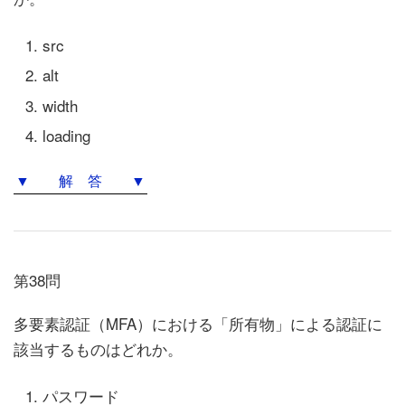
src
alt
width
loading
▼ 解 答 ▼
第38問
多要素認証（MFA）における「所有物」による認証に
該当するものはどれか。
パスワード